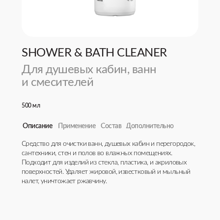
SHOWER & BATH CLEANER
Для душевых кабин, ванн
и смесителей
500 мл
Описание
Применение
Состав
Дополнительно
Средство для очистки ванн, душевых кабин и перегородок,
Встряхнуть. Распылить средство на поверхность. Через 2 -
Вода >30 %, смесь органических кислот <5%, АПАВ <5 %,
Срок годности: 36 месяцев
сантехники, стен и полов во влажных помещениях.
3 минуты растереть губкой или щеткой и смыть водой. При
отдушка <5%.
Аромат: Цветочно-древесный
Подходит для изделий из стекла, пластика, и акриловых
стойких загрязнениях увеличить время выдержки или
поверхностей. Удаляет жировой, известковый и мыльный
повторить обработку.
налет, уничтожает ржавчину.