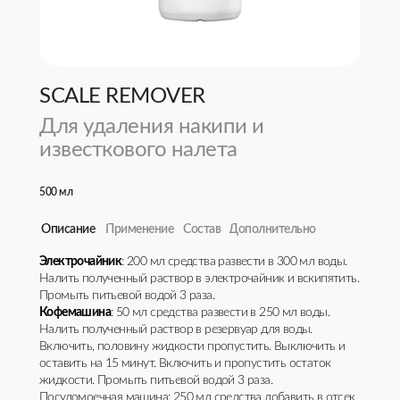
SCALE REMOVER
Для удаления накипи и
известкового налета
500 мл
Описание
Применение
Состав
Дополнительно
Электрочайник
Не использовать для чистки изделий из алюминия, а также
Вода > 30 %, смесь органических кислот < 30%,
Срок годности: 36 месяцев
: 200 мл средства развести в 300 мл воды.
Налить полученный раствор в электрочайник и вскипятить.
изделий из материалов, чувствительных к кислоте.
неионогенный ПАВ < 5 %
Аромат: Без отдушки
Промыть питьевой водой 3 раза.
Кофемашина
: 50 мл средства развести в 250 мл воды.
Налить полученный раствор в резервуар для воды.
Включить, половину жидкости пропустить. Выключить и
оставить на 15 минут. Включить и пропустить остаток
жидкости. Промыть питьевой водой 3 раза.
Посудомоечная машина: 250 мл средства добавить в отсек