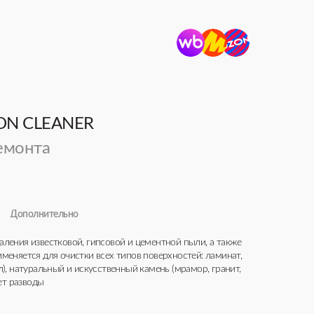
ON CLEANER
емонта
Дополнительно
аления известковой, гипсовой и цементной пыли, а также
 60 мл на 6 л воды. Вымыть поверхность. При сильной
 консервант < 5%.
меняется для очистки всех типов поверхностей: ламинат,
л), натуральный и искусственный камень (мрамор, гранит,
яет разводы