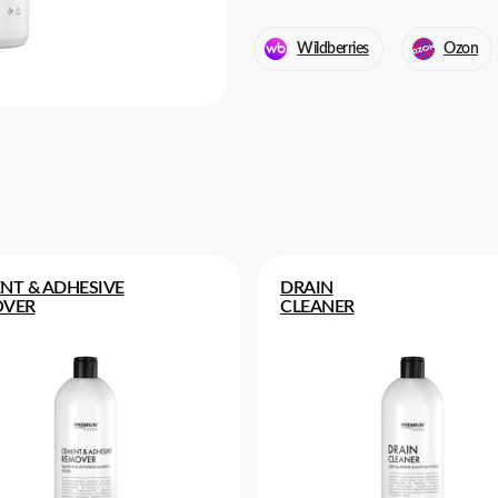
Wildberries
Ozon
NT & ADHESIVE
DRAIN
VER
CLEANER