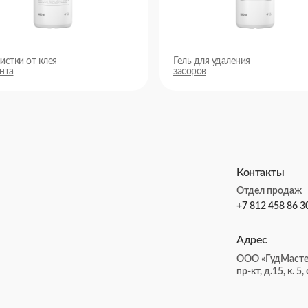
истки от клея
Гель для удаления
нта
засоров
Контакты
Отдел продаж
+7 812 458 86 3
Адрес
ООО «ГудМастер
пр-кт, д.15, к. 5