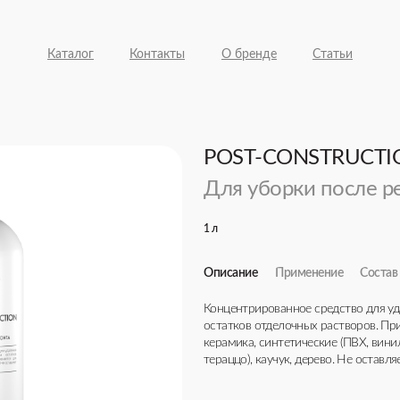
Каталог
Контакты
О бренде
Статьи
POST-CONSTRUCTI
Для уборки после р
1 л
Описание
Применение
Состав
Концентрированное средство для уд
Средство развести водой из расчета
Вода > 30%, АПАВ < 5 %, НПАВ < 5%,
Срок годности: 36 месяцев
остатков отделочных растворов. При
запыленности процесс повторить.
Аромат: Без отдушки
керамика, синтетические (ПВХ, вини
тераццо), каучук, дерево. Не оставл