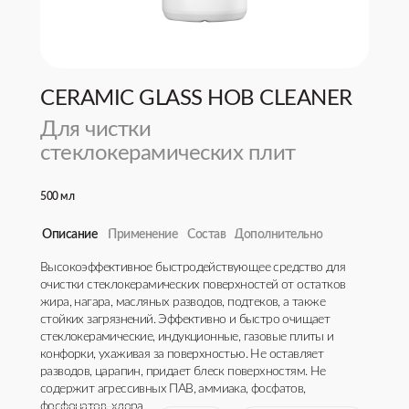
CERAMIC GLASS HOB CLEANER
Для чистки
стеклокерамических плит
500 мл
Описание
Применение
Состав
Дополнительно
Высокоэффективное быстродействующее средство для
Использовать средство только на остывших поверхностях.
вода > 30%, смесь органической и неорганической щелочи
Срок годности: 24 месяца
очистки стеклокерамических поверхностей от остатков
Нанести средство на поверхность и оставить на 1-2
< 30 %, АПАВ <5 %, тринатриевая соль нитрилотриуксусной
Аромат: Свежий
жира, нагара, масляных разводов, подтеков, а также
минуты. Протереть поверхность чистой влажной
кислоты < 5%, краситель < 5%, отдушка<5%.
стойких загрязнений. Эффективно и быстро очищает
салфеткой (губкой) несколько раз до полного удаления
стеклокерамические, индукционные, газовые плиты и
средства. Салфетку прополаскивать водой. При сильных
конфорки, ухаживая за поверхностью. Не оставляет
нагарах увеличить время контакта с поверхностью до 15 -
разводов, царапин, придает блеск поверхностям. Не
30 минут.
содержит агрессивных ПАВ, аммиака, фосфатов,
фосфонатов, хлора